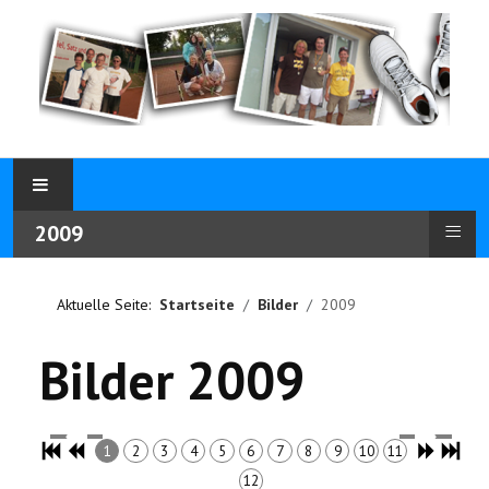
≡
2009
Aktuelle Seite:
Startseite
Bilder
2009
Bilder 2009
1
2
3
4
5
6
7
8
9
10
11
12