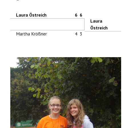
Laura Östreich
6
6
Laura
Östreich
Martha Krößner
4
3