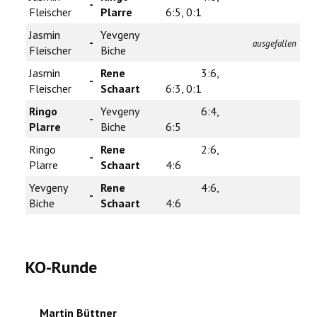
-
Fleischer
Plarre
6:5, 0:1
Jasmin
Yevgeny
-
ausgefallen
Fleischer
Biche
Jasmin
Rene
3:6,
-
Fleischer
Schaart
6:3, 0:1
Ringo
Yevgeny
6:4,
-
Plarre
Biche
6:5
Ringo
Rene
2:6,
-
Plarre
Schaart
4:6
Yevgeny
Rene
4:6,
-
Biche
Schaart
4:6
KO-Runde
Martin Büttner