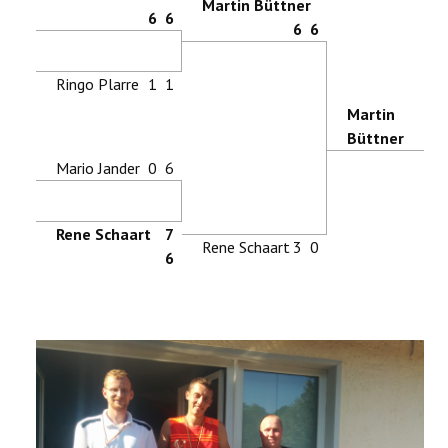
Martin Büttner
6
6
6
6
Ringo Plarre
1
1
Martin
Büttner
Mario Jander
0
6
Rene Schaart
7
Rene Schaart
3
0
6